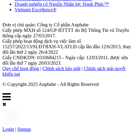
Doanh nghiệp có Nguồn Nhân lực Hạnh Phúc™
Vietnam Excellence®
Đơn vị chủ quản: Công ty Cổ phần Anphabe
Giấy phép MXH số 124/GP-BTTTT do Bộ Thông Tin và Truyền
thông cấp ngày 27/03/2017.
Giấy phép hoạt động dịch vụ việc làm số
15257/2022/13/SLĐTBXH-VLATLĐ cấp lần đầu 12/6/2013, thay
đổi lần thứ 2 ngày 26/4/2022
Giấy CNĐKDN: 0310684215 - Ngày cấp: 12/03/2011, được sửa
đổi lần thứ 7 ngày 20/03/2023.
Quy chế hoạt động
|
Chính sách bảo mật
|
Chính sách giải quyết
khiếu nại
© Copyright 2025 Anphabe - All Rights Reserved
Login
|
Signup