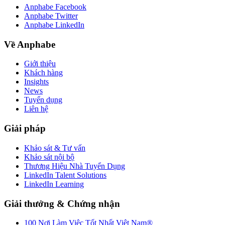
Anphabe Facebook
Anphabe Twitter
Anphabe LinkedIn
Về Anphabe
Giới thiệu
Khách hàng
Insights
News
Tuyển dụng
Liên hệ
Giải pháp
Khảo sát & Tư vấn
Khảo sát nội bộ
Thương Hiệu Nhà Tuyển Dụng
LinkedIn Talent Solutions
LinkedIn Learning
Giải thưởng & Chứng nhận
100 Nơi Làm Việc Tốt Nhất Việt Nam®